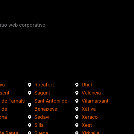
sitio web corporativo
ya
Rocafort
Utiel
sent
Sagunt
València
 de Farnals
Sant Antoni de
Vilamarxant
 de
Benaixeve
Xàtiva
ona
Sedaví
Xeraco
Silla
Xest
de Santa
Sueca
Xirivella