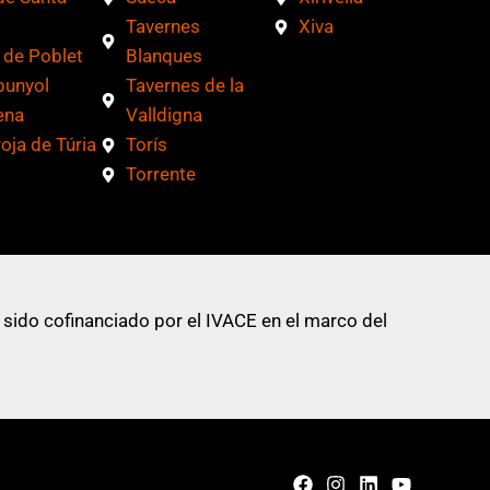
Tavernes
Xiva
 de Poblet
Blanques
bunyol
Tavernes de la
ena
Valldigna
roja de Túria
Torís
Torrente
 sido cofinanciado por el IVACE en el marco del