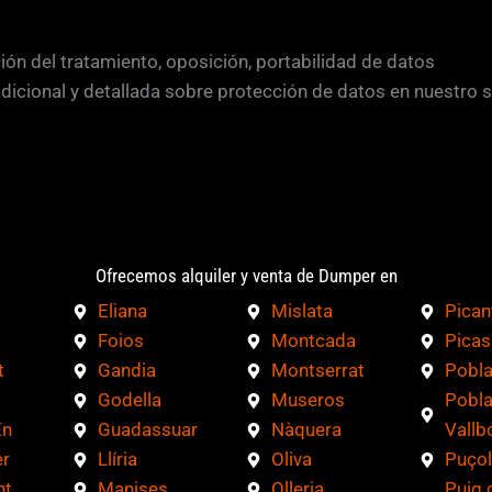
ción del tratamiento, oposición, portabilidad de datos
adicional y detallada sobre protección de datos en nuestro 
Ofrecemos alquiler y venta de Dumper en
Eliana
Mislata
Pican
Foios
Montcada
Picas
t
Gandia
Montserrat
Pobla
Godella
Museros
Pobla
En
Guadassuar
Nàquera
Vallb
r
Llíria
Oliva
Puçol
nt
Manises
Olleria
Puig 