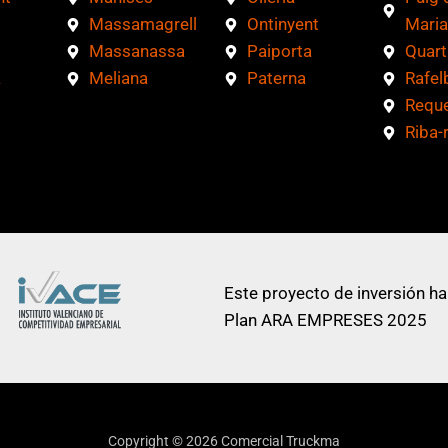
Massamagrell
Ontinyent
Maria
Massanassa
Paiporta
Quart
a
Meliana
Paterna
Rafel
Requ
Riba-
Este proyecto de inversión ha
Plan ARA EMPRESES 2025
Copyright © 2026 Comercial Truckma