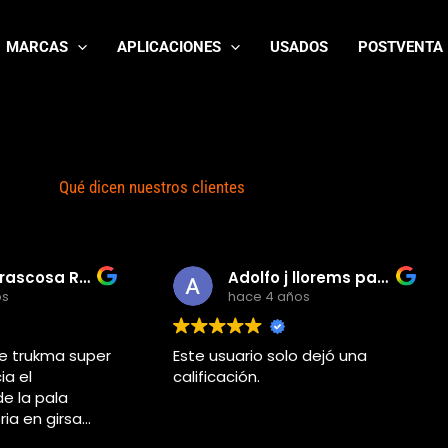
MARCAS
APLICACIONES
USADOS
POSTVENTA
Qué dicen nuestros clientes
Rafa Carrascosa Rodriguez
Adolfo j llorems pastor
os
hace 4 años
e trukma super
Este usuario solo dejó una
ia el
calificación.
e la pala
oria en girsa
o yo estaba