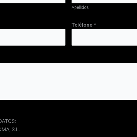
Apellidos
Teléfono
*
DATOS:
MA, S.L.