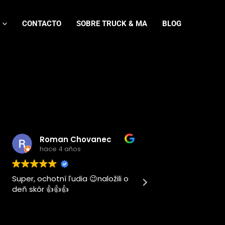
CONTACTO
SOBRE TRUCK & MA
BLOG
Roman Chovanec
hace 4 años
hace 4 añ
Super, ochotní ľudia 😉naložili o
Este usuario sol
deň skôr 👍👍👍
calificación.