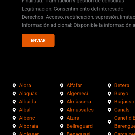
i
Finalidad: Tramitación y gestión de consultas
a
l
Legitimación: Consentimiento del interesado
c
l
Derechos: Acceso, rectificación, supresión, limita
i
a
Información adicional: Disponible la información 
ó
s
n
d
ENVIAR
C
e
a
v
s
e
i
r
l
i
Aiora
Alfafar
Betera
l
f
Alaquàs
Algemesí
Bunyol
a
i
Albaida
Almàssera
Burjasso
s
c
Albal
Almussafes
Canals
a
Alberic
Alzira
Canet d'
c
Alboraia
Bellreguard
Berengue
i
Alcàsser
Benaguasil
Carcaixe