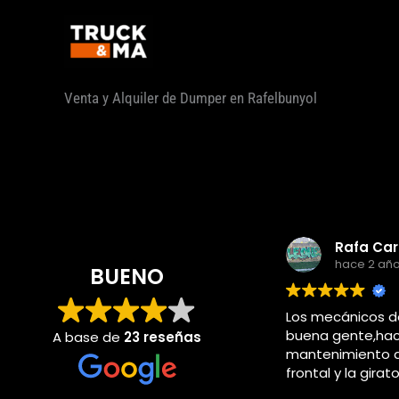
Ir
al
contenido
Venta y Alquiler de Dumper en Rafelbunyol
hace 2 añ
BUENO
Los mecánicos d
buena gente,hac
A base de
23 reseñas
mantenimiento d
frontal y la girat
piccasent cuand