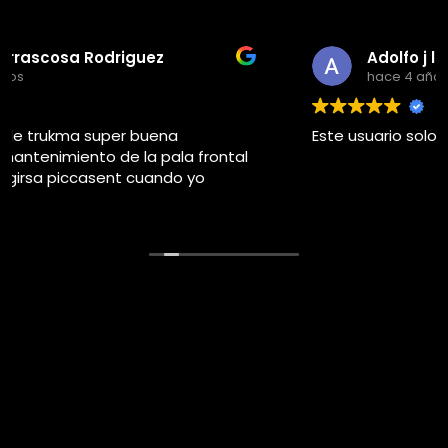
Adolfo j llorems pastor
hace 4 años
Este usuario solo dejó una calificación.