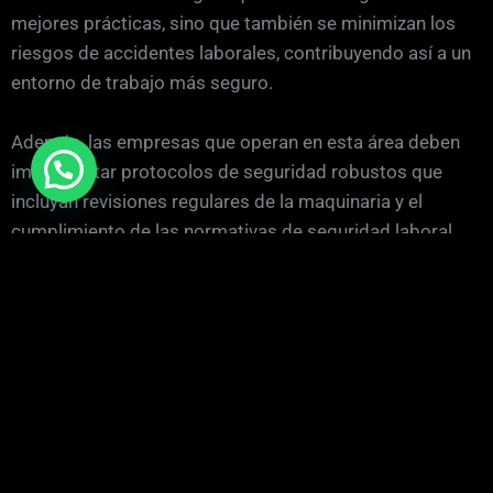
mejores prácticas, sino que también se minimizan los
riesgos de accidentes laborales, contribuyendo así a un
entorno de trabajo más seguro.
Además, las empresas que operan en esta área deben
implementar protocolos de seguridad robustos que
incluyan revisiones regulares de la maquinaria y el
cumplimiento de las normativas de seguridad laboral.
Esto no solo protege a los operarios, sino que también
garantiza que los proyectos se realicen dentro de los
estándares de calidad exigidos, fortaleciendo la
reputación en el sector. La combinación de capacitación
y un enfoque proactivo hacia la seguridad puede marcar
la diferencia en la ejecución de proyectos de
construcción en áreas con características geográficas
tan específicas.