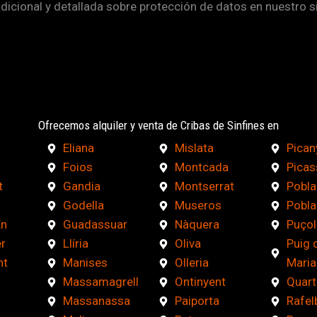
adicional y detallada sobre protección de datos en nuestro s
Ofrecemos alquiler y venta de Cribas de Sinfines en
Eliana
Mislata
Pican
Foios
Montcada
Picas
t
Gandia
Montserrat
Pobla
Godella
Museros
Pobla
En
Guadassuar
Nàquera
Puçol
r
Llíria
Oliva
Puig 
nt
Manises
Olleria
Maria
Massamagrell
Ontinyent
Quart
Massanassa
Paiporta
Rafel