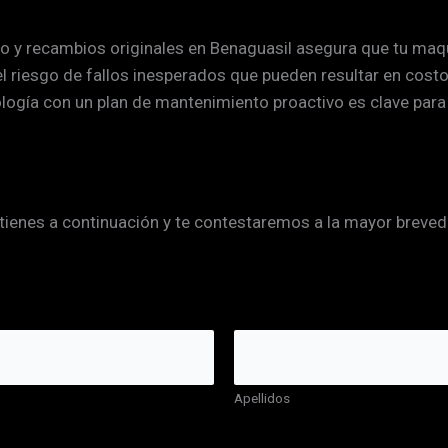
do y recambios originales en Benaguasil asegura que tu maq
 riesgo de fallos inesperados que pueden resultar en cost
ología con un plan de mantenimiento proactivo es clave para 
tienes a continuación y te contestaremos a la mayor breved
Apellidos
d