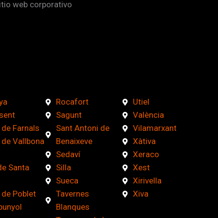
itio web corporativo
ya
Rocafort
Utiel
sent
Sagunt
València
 de Farnals
Sant Antoni de
Vilamarxant
 de Vallbona
Benaixeve
Xàtiva
Sedaví
Xeraco
de Santa
Silla
Xest
Sueca
Xirivella
 de Poblet
Tavernes
Xiva
bunyol
Blanques