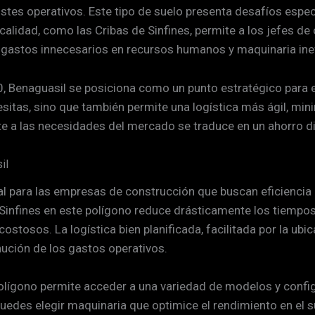
ostes operativos. Este tipo de suelo presenta desafíos espe
 calidad, como las Cribas de Sinfines, permite a los jefes de
gastos innecesarios en recursos humanos y maquinaria inef
50, Benaguasil se posiciona como un punto estratégico para 
sitas, sino que también permite una logística más ágil, min
 a las necesidades del mercado se traduce en un ahorro di
il
ital para las empresas de construcción que buscan eficiencia
e Sinfines en este polígono reduce drásticamente los tiempos
ostosos. La logística bien planificada, facilitada por la ub
nución de los gastos operativos.
Polígono permite acceder a una variedad de modelos y confi
uedes elegir maquinaria que optimice el rendimiento en el sue