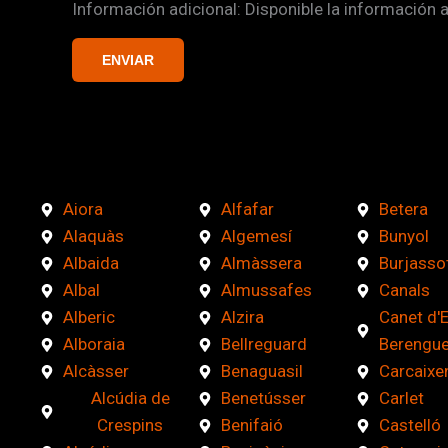
Información adicional: Disponible la información 
a
s
ENVIAR
d
e
v
e
r
i
Aiora
Alfafar
Betera
f
Alaquàs
Algemesí
Bunyol
i
Albaida
Almàssera
Burjasso
c
Albal
Almussafes
Canals
a
Alberic
Alzira
Canet d'
c
Alboraia
Bellreguard
Berengue
i
Alcàsser
Benaguasil
Carcaixe
ó
Alcúdia de
Benetússer
Carlet
n
Crespins
Benifaió
Castelló
*