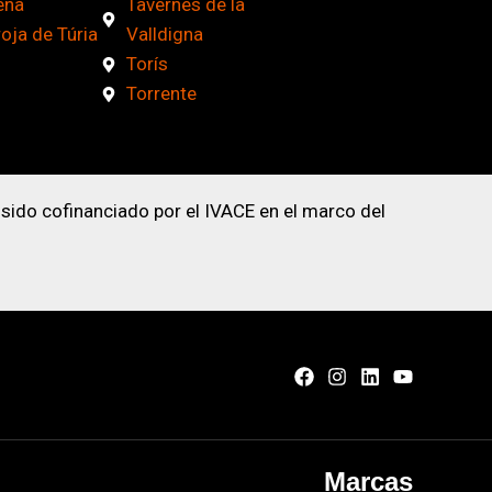
ena
Tavernes de la
roja de Túria
Valldigna
Torís
Torrente
 sido cofinanciado por el IVACE en el marco del
Marcas