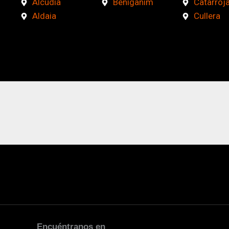
Alcúdia
Benigànim
Catarroj
Aldaia
Cullera
Encuéntranos en