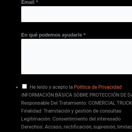
*
Email
*
En qué podemos ayudarle
C
He leído y acepto la
Política de Privacidad
INFORMACIÓN BÁSICA SOBRE PROTECCIÓN DE D
a
Responsable Del Tratamiento: COMERCIAL TRUCK
s
Finalidad: Tramitación y gestión de consultas
i
Legitimación: Consentimiento del interesado
l
Derechos: Acceso, rectificación, supresión, limita
l