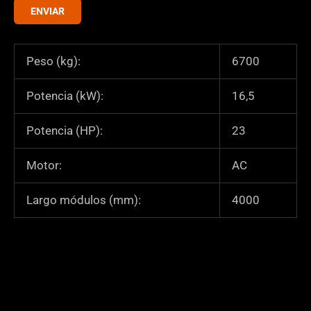
ENVIAR
i
f
i
Peso (kg):
6700
c
a
Potencia (kW):
16,5
c
i
Potencia (HP):
23
ó
n
Motor:
AC
*
Largo módulos (mm):
4000