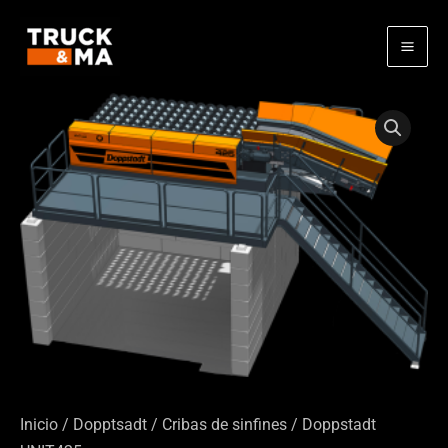
Ir
al
contenido
Inicio
/
Dopptsadt
/
Cribas de sinfines
/ Doppstadt