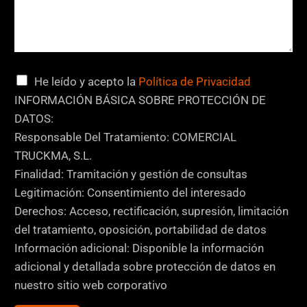
d
C
He leído y acepto la
Política de Privacidad
e
a
INFORMACIÓN BÁSICA SOBRE PROTECCIÓN DE
*
s
DATOS:
T
i
Responsable Del Tratamiento: COMERCIAL
e
l
TRUCKMA, S.L.
l
l
Finalidad: Tramitación y gestión de consultas
é
a
Legitimación: Consentimiento del interesado
f
s
Derechos: Acceso, rectificación, supresión, limitación
o
d
del tratamiento, oposición, portabilidad de datos
n
e
Información adicional: Disponible la información
o
v
adicional y detallada sobre protección de datos en
e
nuestro sitio web corporativo
r