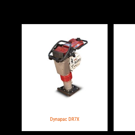
Dynapac DR7X