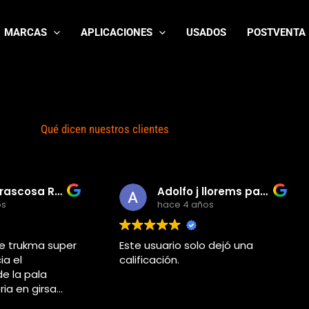
MARCAS
APLICACIONES
USADOS
POSTVENTA
Qué dicen nuestros clientes
Rafa Carrascosa Rodriguez
Adolfo j llorems pastor
os
hace 4 años
e trukma super
Este usuario solo dejó una
ia el
calificación.
e la pala
oria en girsa
o yo estaba