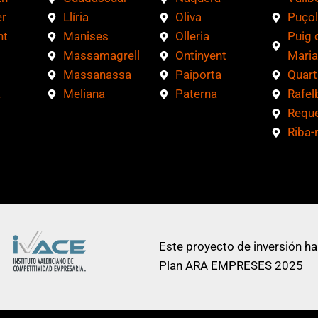
r
Llíria
Oliva
Puçol
nt
Manises
Olleria
Puig 
Massamagrell
Ontinyent
Maria
Massanassa
Paiporta
Quart
a
Meliana
Paterna
Rafel
Requ
Riba-
Este proyecto de inversión ha
Plan ARA EMPRESES 2025