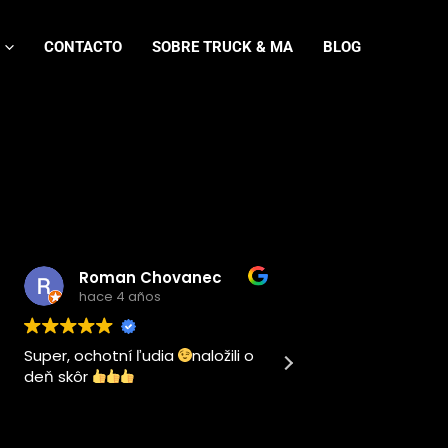
CONTACTO
SOBRE TRUCK & MA
BLOG
Roman Chovanec
hace 4 años
hace 4 añ
Super, ochotní ľudia
naložili o
Este usuario sol
deň skôr
calificación.