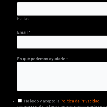
Nombre
Email
*
En qué podemos ayudarle
*
d
C
He leído y acepto la
Política de Privacidad
e