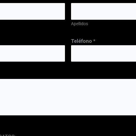
Apellidos
Teléfono
*