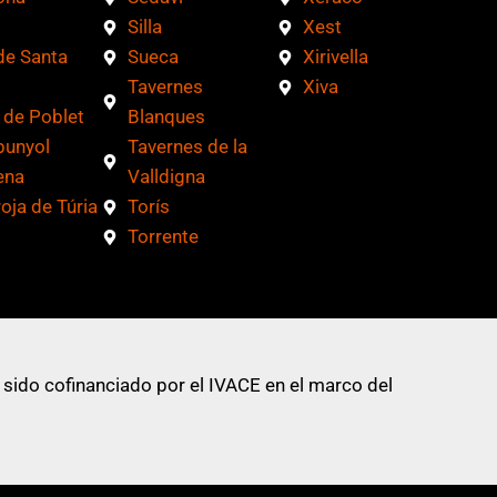
Silla
Xest
de Santa
Sueca
Xirivella
Tavernes
Xiva
 de Poblet
Blanques
bunyol
Tavernes de la
ena
Valldigna
roja de Túria
Torís
Torrente
 sido cofinanciado por el IVACE en el marco del