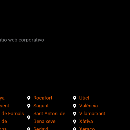
sitio web corporativo
ya
Rocafort
Utiel
sent
Sagunt
València
 de Farnals
Sant Antoni de
Vilamarxant
 de
Benaixeve
Xàtiva
ona
Sedaví
Xeraco