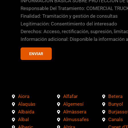
a
INFORMACIÓN BÁSICA SOBRE PROTECCIÓN DE 
*
s
Responsable Del Tratamiento: COMERCIAL TRUCK
E
i
Finalidad: Tramitación y gestión de consultas
n
l
Legitimación: Consentimiento del interesado
l
Derechos: Acceso, rectificación, supresión, limita
a
Información adicional: Disponible la información 
s
d
ENVIAR
e
v
e
r
i
Aiora
Alfafar
Betera
f
Alaquàs
Algemesí
Bunyol
i
Albaida
Almàssera
Burjasso
c
Albal
Almussafes
Canals
a
Alberic
Alzira
Canet d'