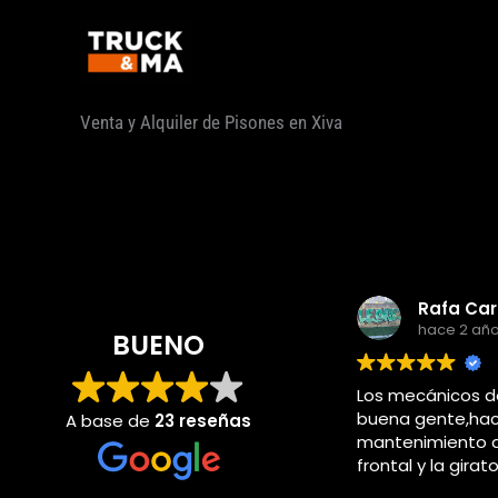
Ir
al
contenido
Venta y Alquiler de Pisones en Xiva
hace 2 añ
BUENO
Los mecánicos d
buena gente,hac
A base de
23 reseñas
mantenimiento d
frontal y la girat
piccasent cuand