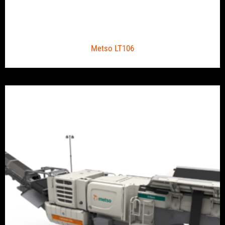
Metso LT106