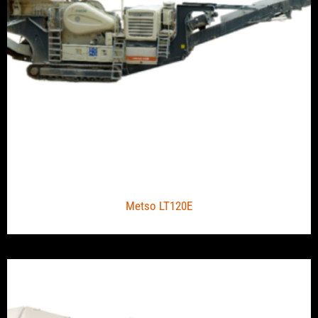
Metso LT120E