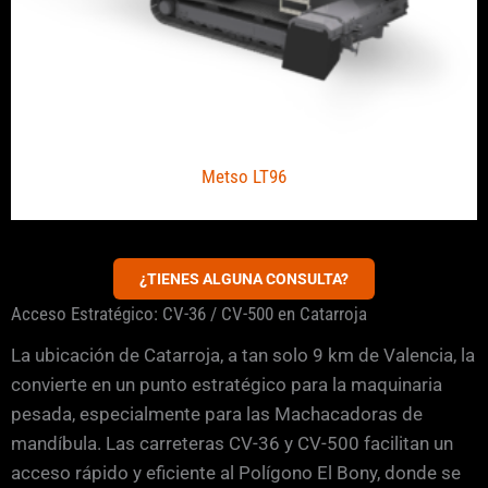
Metso LT96
¿TIENES ALGUNA CONSULTA?
Acceso Estratégico: CV-36 / CV-500 en Catarroja
La ubicación de Catarroja, a tan solo 9 km de Valencia, la
convierte en un punto estratégico para la maquinaria
pesada, especialmente para las Machacadoras de
mandíbula. Las carreteras CV-36 y CV-500 facilitan un
acceso rápido y eficiente al Polígono El Bony, donde se