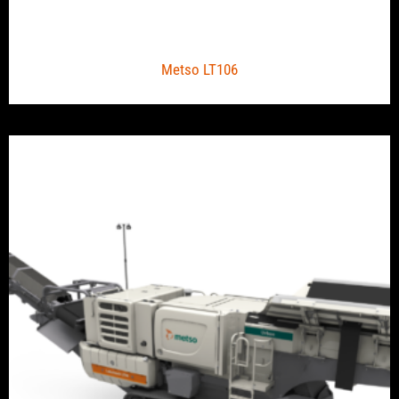
Metso LT106