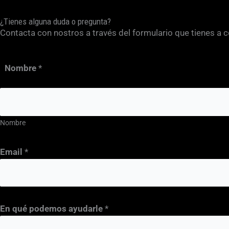
¿Tienes alguna duda o pregunta?
Contacta con nostros a través del formulario que tienes a 
Nombre
*
Nombre
E
Email
*
n
q
u
é
En qué podemos ayudarle
*
d
e