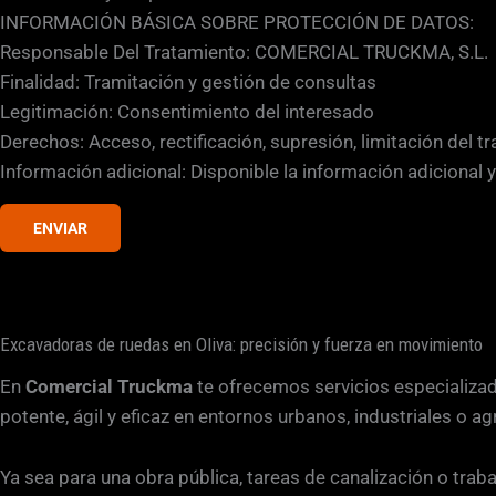
i
a
INFORMACIÓN BÁSICA SOBRE PROTECCIÓN DE DATOS:
ó
s
Responsable Del Tratamiento: COMERCIAL TRUCKMA, S.L.
n
i
Finalidad: Tramitación y gestión de consultas
E
l
Legitimación: Consentimiento del interesado
m
l
Derechos: Acceso, rectificación, supresión, limitación del t
a
a
Información adicional: Disponible la información adicional 
i
s
l
d
ENVIAR
e
v
e
Excavadoras de ruedas en Oliva: precisión y fuerza en movimiento
r
i
En
Comercial Truckma
te ofrecemos servicios especializa
f
potente, ágil y eficaz en entornos urbanos, industriales o ag
i
c
Ya sea para una obra pública, tareas de canalización o trab