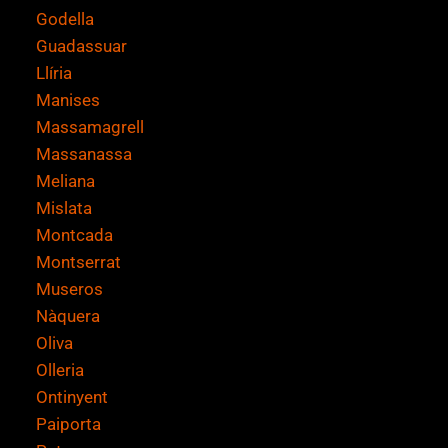
Godella
Guadassuar
Llíria
Manises
Massamagrell
Massanassa
Meliana
Mislata
Montcada
Montserrat
Museros
Nàquera
Oliva
Olleria
Ontinyent
Paiporta