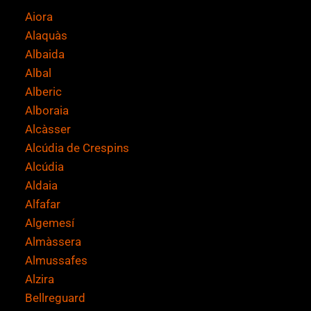
i
Aiora
c
Alaquàs
a
Albaida
c
Albal
i
Alberic
ó
Alboraia
n
Alcàsser
*
Alcúdia de Crespins
Alcúdia
Aldaia
Alfafar
Algemesí
Almàssera
Almussafes
Alzira
Bellreguard