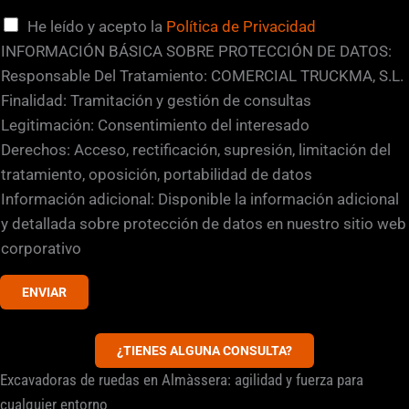
C
He leído y acepto la
Política de Privacidad
a
INFORMACIÓN BÁSICA SOBRE PROTECCIÓN DE DATOS:
s
Responsable Del Tratamiento: COMERCIAL TRUCKMA, S.L.
i
Finalidad: Tramitación y gestión de consultas
l
Legitimación: Consentimiento del interesado
l
Derechos: Acceso, rectificación, supresión, limitación del
a
tratamiento, oposición, portabilidad de datos
s
Información adicional: Disponible la información adicional
d
y detallada sobre protección de datos en nuestro sitio web
e
corporativo
v
ENVIAR
e
r
i
¿TIENES ALGUNA CONSULTA?
f
Excavadoras de ruedas en Almàssera: agilidad y fuerza para
i
cualquier entorno