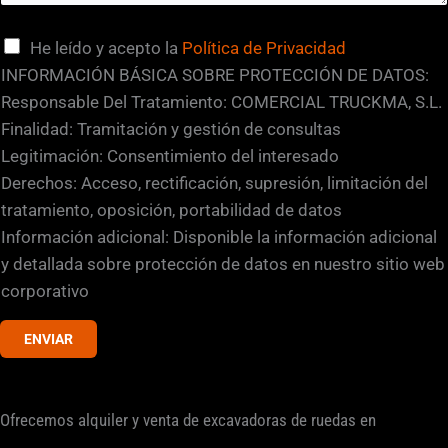
ó
n
C
He leído y acepto la
Política de Privacidad
E
a
INFORMACIÓN BÁSICA SOBRE PROTECCIÓN DE DATOS:
m
s
Responsable Del Tratamiento: COMERCIAL TRUCKMA, S.L.
a
i
Finalidad: Tramitación y gestión de consultas
i
l
Legitimación: Consentimiento del interesado
l
l
Derechos: Acceso, rectificación, supresión, limitación del
*
a
tratamiento, oposición, portabilidad de datos
s
Información adicional: Disponible la información adicional
d
y detallada sobre protección de datos en nuestro sitio web
e
corporativo
v
ENVIAR
e
r
i
Ofrecemos alquiler y venta de excavadoras de ruedas en
f