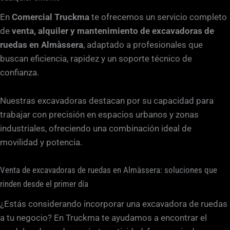
c
En
Comercial Truckma
te ofrecemos un servicio completo
a
de
venta, alquiler y mantenimiento de excavadoras de
c
ruedas en Almàssera
, adaptado a profesionales que
i
buscan eficiencia, rapidez y un soporte técnico de
ó
confianza.
n
*
Nuestras excavadoras destacan por su capacidad para
trabajar con precisión en espacios urbanos y zonas
industriales, ofreciendo una combinación ideal de
movilidad y potencia.
Venta de excavadoras de ruedas en Almàssera: soluciones que
rinden desde el primer día
¿Estás considerando incorporar una excavadora de ruedas
a tu negocio? En Truckma te ayudamos a encontrar el