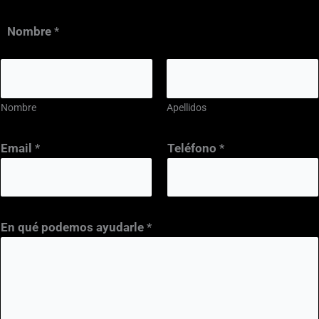
Nombre
*
Nombre
Apellidos
v
Email
*
Teléfono
*
e
r
i
f
En qué podemos ayudarle
*
i
c
a
c
i