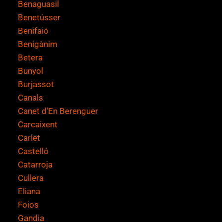
Benaguasil
Benetússer
Benifaió
Benigànim
Betera
Bunyol
Burjassot
Canals
Canet d'En Berenguer
Carcaixent
Carlet
Castelló
Catarroja
Cullera
Eliana
Foios
Gandia