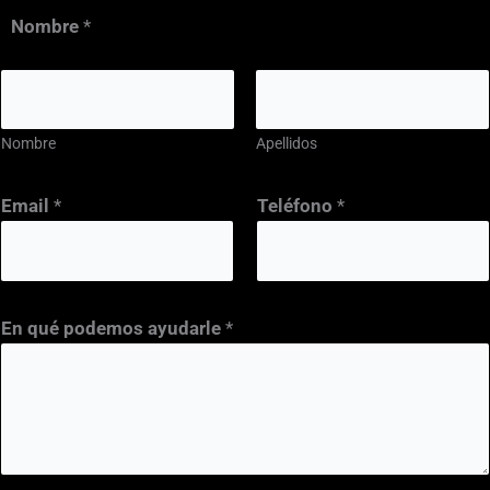
Nombre
*
Nombre
Apellidos
*
Email
*
Teléfono
*
p
o
d
e
En qué podemos ayudarle
*
m
o
s
*