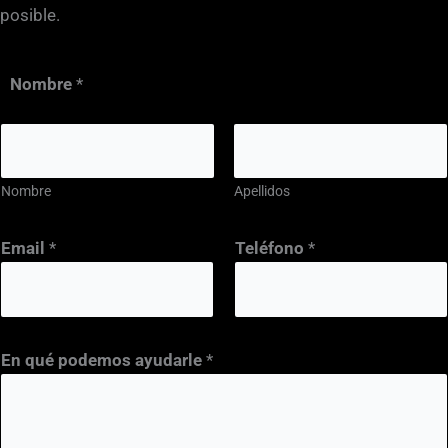
posible.
Nombre
*
Nombre
Apellidos
*
Email
*
Teléfono
*
a
y
u
d
En qué podemos ayudarle
*
a
r
l