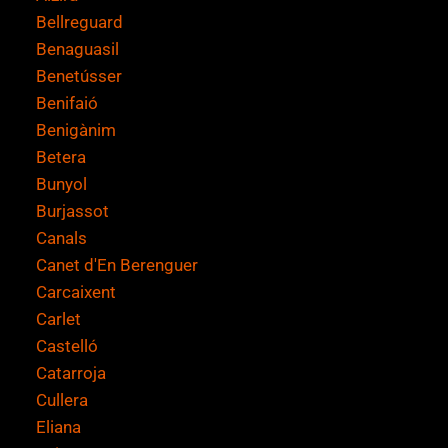
Bellreguard
Benaguasil
Benetússer
Benifaió
Benigànim
Betera
Bunyol
Burjassot
Canals
Canet d'En Berenguer
Carcaixent
Carlet
Castelló
Catarroja
Cullera
Eliana