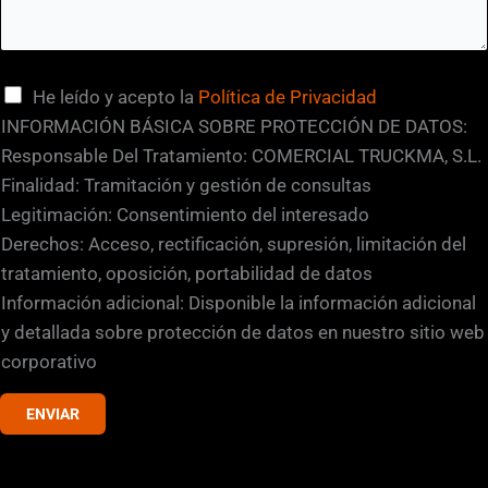
e
E
m
a
C
He leído y acepto la
Política de Privacidad
i
a
INFORMACIÓN BÁSICA SOBRE PROTECCIÓN DE DATOS:
l
s
Responsable Del Tratamiento: COMERCIAL TRUCKMA, S.L.
i
Finalidad: Tramitación y gestión de consultas
l
Legitimación: Consentimiento del interesado
l
Derechos: Acceso, rectificación, supresión, limitación del
a
tratamiento, oposición, portabilidad de datos
s
Información adicional: Disponible la información adicional
d
y detallada sobre protección de datos en nuestro sitio web
e
corporativo
v
ENVIAR
e
r
i