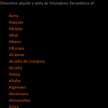
Ofrecemos alquiler y venta de Trituradores Secundarios en
f
i
Aiora
c
Alaquàs
a
Albaida
c
Albal
i
Alberic
ó
Alboraia
n
Alcàsser
*
Alcúdia de Crespins
Alcúdia
Aldaia
Alfafar
Algemesí
Almàssera
Almussafes
Alzira