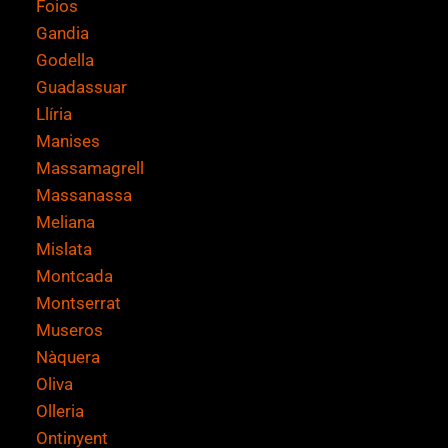
Foios
Gandia
Godella
Guadassuar
Llíria
Manises
Massamagrell
Massanassa
Meliana
Mislata
Montcada
Montserrat
Museros
Nàquera
Oliva
Olleria
Ontinyent