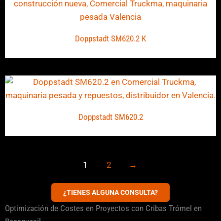
Doppstadt SM620.2 K
Doppstadt SM620.2
1
2
→
¿TIENES ALGUNA CONSULTA?
Optimización de Costes en Proyectos con Cribas Trómel en