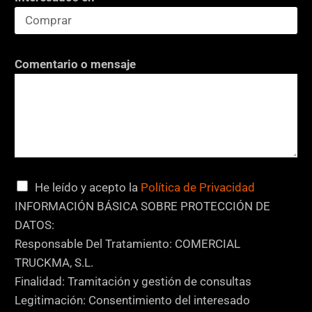
e
*
I
n
Comentario o mensaje
t
e
r
e
s
a
C
He leído y acepto la
Política de Privacidad
d
a
INFORMACIÓN BÁSICA SOBRE PROTECCIÓN DE
o
s
DATOS:
s
i
Responsable Del Tratamiento: COMERCIAL
l
TRUCKMA, S.L.
l
Finalidad: Tramitación y gestión de consultas
a
Legitimación: Consentimiento del interesado