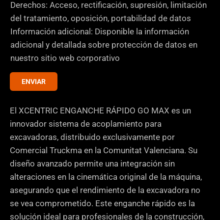
s
Derechos: Acceso, rectificación, supresión, limitación
d
del tratamiento, oposición, portabilidad de datos
e
Información adicional: Disponible la información
v
adicional y detallada sobre protección de datos en
e
nuestro sitio web corporativo
r
ENVIAR
i
f
i
El XCENTRIC ENGANCHE RÁPIDO GO MAX es un
c
innovador sistema de acoplamiento para
a
excavadoras, distribuido exclusivamente por
c
Comercial Truckma en la Comunitat Valenciana. Su
i
diseño avanzado permite una integración sin
ó
alteraciones en la cinemática original de la máquina,
n
asegurando que el rendimiento de la excavadora no
*
se vea comprometido. Este enganche rápido es la
solución ideal para profesionales de la construcción,