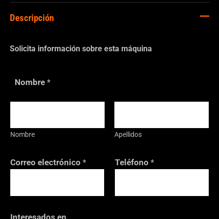
Descripción
Solicita información sobre esta máquina
Nombre
*
Nombre
Apellidos
N
Correo electrónico
*
Teléfono
*
o
m
b
r
Interesados en