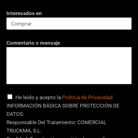
Interesados en
Comentario o mensaje
d
C
He leído y acepto la
Política de Privacidad
e
a
INFORMACIÓN BÁSICA SOBRE PROTECCIÓN DE
N
s
DATOS:
o
i
Responsable Del Tratamiento: COMERCIAL
m
l
TRUCKMA, S.L.
b