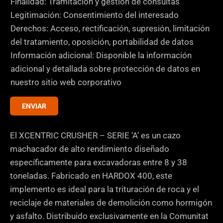
l
Finalidad: Tramitación y gestión de consultas
r
a
Legitimación: Consentimiento del interesado
e
s
Derechos: Acceso, rectificación, supresión, limitación
C
d
del tratamiento, oposición, portabilidad de datos
o
e
Información adicional: Disponible la información
m
v
adicional y detallada sobre protección de datos en
e
e
nuestro sitio web corporativo
n
r
t
ENVIAR
i
a
f
r
i
El XCENTRIC CRUSHER – SERIE ‘A’ es un cazo
i
c
machacador de alto rendimiento diseñado
o
a
específicamente para excavadoras entre 8 y 38
c
toneladas. Fabricado en HARDOX 400, este
i
implemento es ideal para la trituración de roca y el
ó
reciclaje de materiales de demolición como hormigón
n
y asfalto. Distribuido exclusivamente en la Comunitat