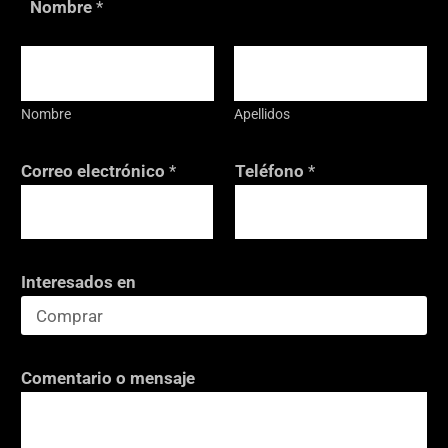
Nombre
*
a
s
i
l
Nombre
Apellidos
l
a
Correo electrónico
*
Teléfono
*
s
T
e
l
Interesados en
é
f
o
n
Comentario o mensaje
o
*