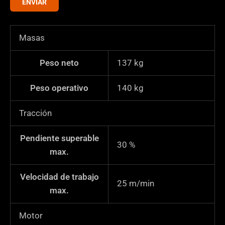
ENVIAR
i
f
i
Masas
c
a
Peso neto
137
kg
c
i
Peso operativo
140
kg
ó
n
Tracción
*
Pendiente superable
30
%
max.
Velocidad de trabajo
25
m/min
max.
Motor