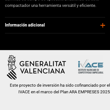
compactador una herramienta versátil y eficiente.
Información adicional
Masa
140 Kg
operativa
Aplicaciones
Construcción
Ancho de
500 mm
rodadura
Este proyecto de inversión ha sido cofinanciado por el
Fuerza de
IVACE en el marco del Plan ARA EMPRESES 2025
25 kN
compactación