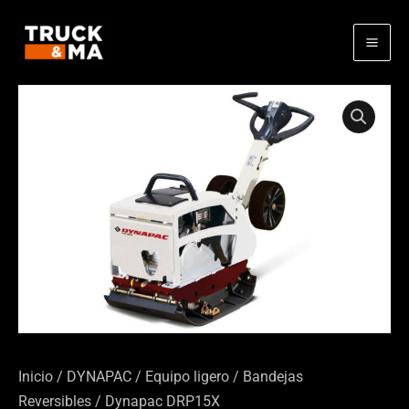
Ir
al
contenido
Inicio
/
DYNAPAC
/
Equipo ligero
/
Bandejas
Reversibles
/ Dynapac DRP15X