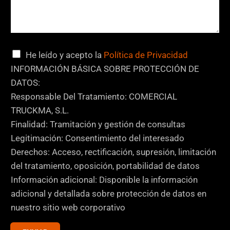
C
He leído y acepto la
Política de Privacidad
a
INFORMACIÓN BÁSICA SOBRE PROTECCIÓN DE
s
DATOS:
i
Responsable Del Tratamiento: COMERCIAL
l
TRUCKMA, S.L.
l
Finalidad: Tramitación y gestión de consultas
a
Legitimación: Consentimiento del interesado
s
Derechos: Acceso, rectificación, supresión, limitación
d
del tratamiento, oposición, portabilidad de datos
e
Información adicional: Disponible la información
v
adicional y detallada sobre protección de datos en
e
nuestro sitio web corporativo
r