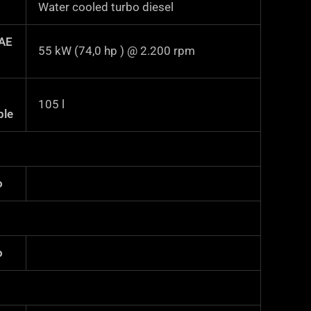
Water cooled turbo diesel
SAE
55 kW (74,0 hp ) @ 2.200 rpm
105
l
ble
o
o