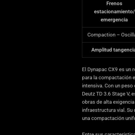
Frenos
estacionamiento/
emergencia
Compaction – Oscill
Amplitud tangencia
El Dynapac CX9 es un ro
para la compactación e
intensiva. Con un peso
Deutz TD 3.6 Stage V, 
obras de alta exigenci
infraestructura vial. S
una compactación unifo
Entre sus característi