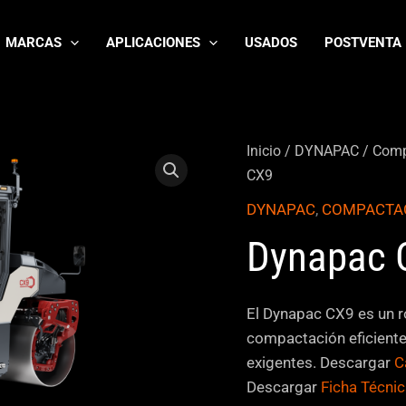
MARCAS
APLICACIONES
USADOS
POSTVENTA
Inicio
/
DYNAPAC
/
Comp
CX9
DYNAPAC
,
COMPACTA
Dynapac 
El Dynapac CX9 es un ro
compactación eficiente
exigentes. Descargar
C
Descargar
Ficha Técni