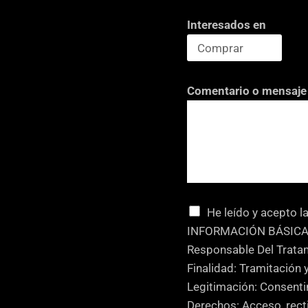
Interesados en
Comentario o mensaje
C
He leído y acepto l
a
INFORMACIÓN BÁSICA
s
Responsable Del Trat
i
Finalidad: Tramitación 
l
Legitimación: Consenti
l
Derechos: Acceso, recti