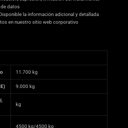
d de datos
Disponible la información adicional y detallada
tos en nuestro sitio web corporativo
vo
11.700
kg
CE)
9.000
kg
l.
kg
4500 kg/4500 kg