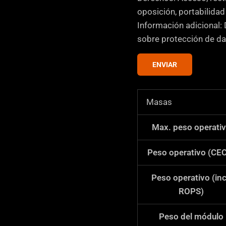
a
oposición, portabilida
s
Información adicional: 
d
sobre protección de da
e
v
ENVIAR
e
r
Masas
i
f
Max. peso operati
i
c
Peso operativo (CE
a
c
Peso operativo (inc
i
ROPS)
ó
n
Peso del módulo