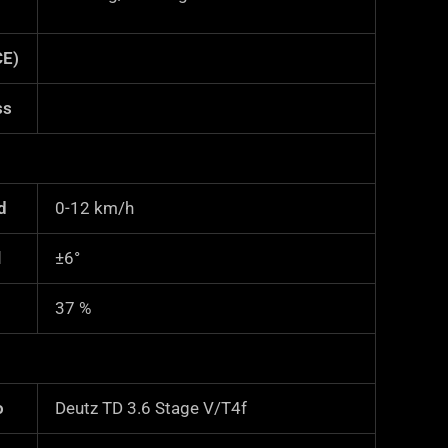
CE)
ss
d
0-12 km/h
l
±6°
37
%
o
Deutz TD 3.6 Stage V/T4f