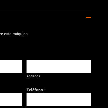
bre esta máquina
Apellidos
*
Teléfono
*
*
o