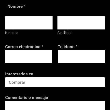
Nombre
*
Nombre
Apellidos
Correo electrónico
*
Teléfono
*
Interesados en
d
Comentario o mensaje
e
o