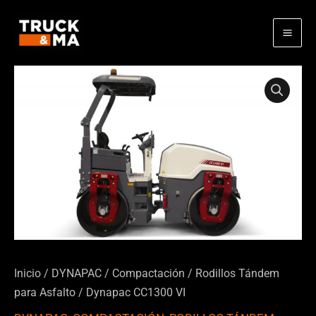
Ir
al
contenido
Inicio
/
DYNAPAC
/
Compactación
/
Rodillos Tándem
para Asfalto
/ Dynapac CC1300 VI