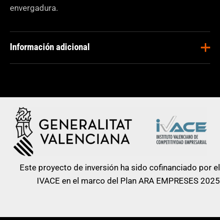
envergadura.
Información adicional
Masa
3900 Kg
operativa
Aplicaciones
Construcción
Ancho de
1300 mm
rodadura
Este proyecto de inversión ha sido cofinanciado por el
Carga
IVACE en el marco del Plan ARA EMPRESES 2025
N/A
estática lineal