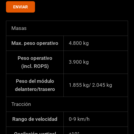
r
ENVIAR
i
f
i
Masas
c
a
Max. peso operativo
4.800
kg
c
i
Peso operativo
3.900
kg
ó
(incl. ROPS)
n
*
Peso del módulo
1.855 kg/ 2.045 kg
delantero/trasero
Tracción
Rango de velocidad
0-9 km/h