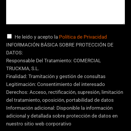
C
a
s
i
l
C
He leído y acepto la
Política de Privacidad
l
a
INFORMACIÓN BÁSICA SOBRE PROTECCIÓN DE
a
s
DATOS:
s
i
Responsable Del Tratamiento: COMERCIAL
l
TRUCKMA, S.L.
l
Finalidad: Tramitación y gestión de consultas
a
Legitimación: Consentimiento del interesado
s
Derechos: Acceso, rectificación, supresión, limitación
d
del tratamiento, oposición, portabilidad de datos
e
Información adicional: Disponible la información
v
adicional y detallada sobre protección de datos en
e
nuestro sitio web corporativo