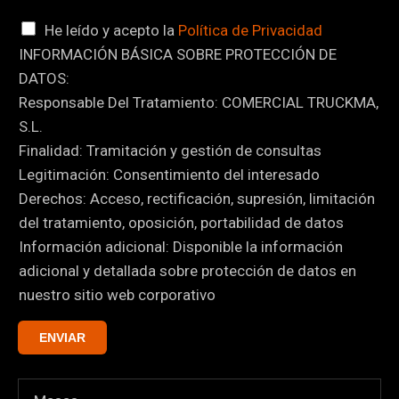
o
C
He leído y acepto la
Política de Privacidad
r
INFORMACIÓN BÁSICA SOBRE PROTECCIÓN DE
a
r
DATOS:
s
e
Responsable Del Tratamiento: COMERCIAL TRUCKMA,
i
o
S.L.
l
Finalidad: Tramitación y gestión de consultas
l
Legitimación: Consentimiento del interesado
a
Derechos: Acceso, rectificación, supresión, limitación
s
del tratamiento, oposición, portabilidad de datos
d
Información adicional: Disponible la información
e
adicional y detallada sobre protección de datos en
v
nuestro sitio web corporativo
e
r
ENVIAR
i
f
i