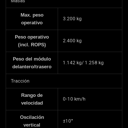
Masas
c
a
Max. peso
3.200
kg
c
operativo
i
ó
Peso operativo
2.400
kg
n
(incl. ROPS)
*
Peso del módulo
1.142 kg/ 1.258 kg
delantero/trasero
Tracción
Rango de
0-10 km/h
velocidad
Oscilación
±10°
vertical