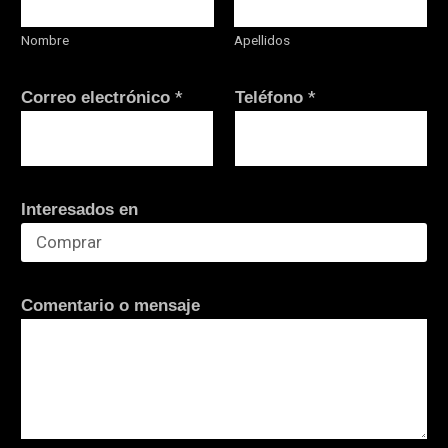
Nombre
Apellidos
v
*
*
Correo electrónico
Teléfono
e
r
i
f
Interesados en
i
c
a
c
Comentario o mensaje
i
ó
n
*
C