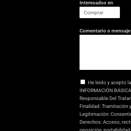
Interesados en
i
c
a
c
Comentario o mensaje
i
ó
n
d
e
*
C
He leído y acepto l
a
INFORMACIÓN BÁSICA
s
Responsable Del Trat
i
Finalidad: Tramitación 
l
Legitimación: Consenti
l
Derechos: Acceso, recti
a
oposición, portabilida