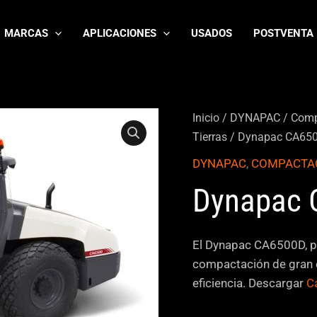
MARCAS
APLICACIONES
USADOS
POSTVENTA
Inicio
/
DYNAPAC
/
Comp
Tierras
/ Dynapac CA65
DYNAPAC
,
COMPACTA
Dynapac 
El Dynapac CA6500D, po
compactación de gran e
eficiencia. Descargar
C