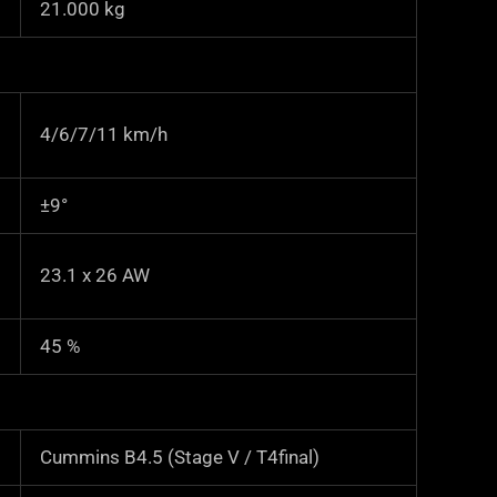
21.000
kg
4/6/7/11 km/h
±9­­­°
23.1 x 26 AW
45
%
Cummins B4.5 (Stage V / T4final)