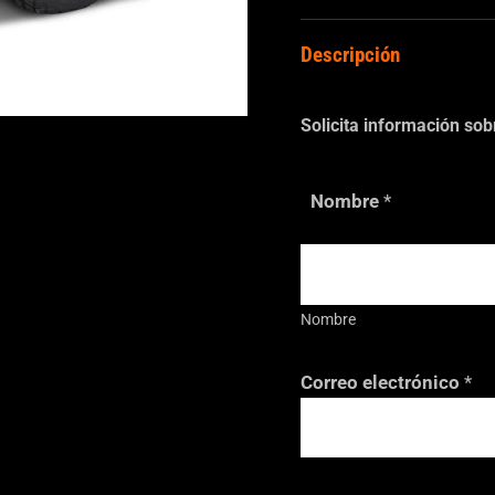
Descripción
Solicita información so
Nombre
*
Nombre
v
Correo electrónico
*
e
r
i
f