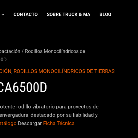
CONTACTO
SOBRE TRUCK & MA
BLOG
actación
/
Rodillos Monocilíndricos de
00D
CIÓN
,
RODILLOS MONOCILÍNDRICOS DE TIERRAS
CA6500D
tente rodillo vibratorio para proyectos de
nvergadura, destacado por su fiabilidad y
atálogo
Descargar
Ficha Técnica