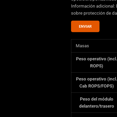
s
Información adicional: 
d
sobre protección de da
e
v
ENVIAR
e
r
Masas
i
f
Peso operativo (incl
i
ROPS)
c
a
Peso operativo (incl
c
Cab ROPS/FOPS)
i
ó
Peso del módulo
n
delantero/trasero
*