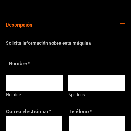
Descripción
Solicita información sobre esta máquina
Nombre
*
Nombre
Apellidos
C
Correo electrónico
*
Teléfono
*
o
m
e