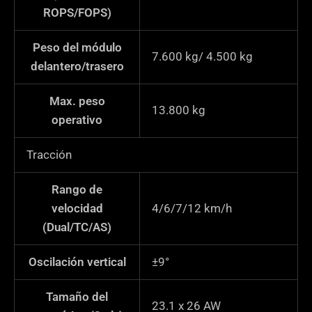
*
ROPS/FOPS)
Peso del módulo
7.600 kg/ 4.500 kg
delantero/trasero
Max. peso
13.800
kg
operativo
Tracción
Rango de
velocidad
4/6/7/12 km/h
(Dual/TC/AS)
Oscilación vertical
±9°
Tamaño del
23.1 x 26 AW