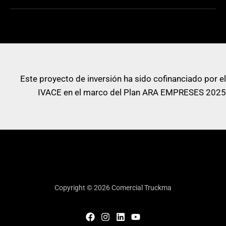
Masa
11900 Kg
operativa
Aplicaciones
Construcción
Este proyecto de inversión ha sido cofinanciado por el
Ancho de
IVACE en el marco del Plan ARA EMPRESES 2025
2130 mm
rodadura
Carga
36 Kg/cm
estática lineal
Copyright © 2026 Comercial Truckma