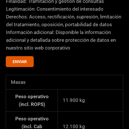
l
Finalidad: Tramitación y gestión de consultas
a
Legitimación: Consentimiento del interesado
s
Derechos: Acceso, rectificación, supresión, limitación
d
del tratamiento, oposición, portabilidad de datos
e
Información adicional: Disponible la información
v
adicional y detallada sobre protección de datos en
e
nuestro sitio web corporativo
r
ENVIAR
i
f
i
Masas
c
a
Peso operativo
11.900
kg
c
(incl. ROPS)
i
ó
Peso operativo
n
(incl. Cab
12.100
kg