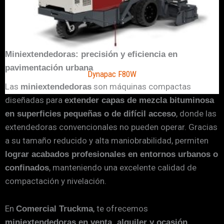
Miniextendedoras: precisión y eficiencia en
pavimentación urbana
Dynapac F80W
Las
son máquinas compactas
miniextendedoras
diseñadas para
extender capas de mezcla bituminosa
, donde las
en superficies pequeñas o de difícil acceso
extendedoras convencionales no pueden operar. Gracias
a su tamaño reducido y alta maniobrabilidad, permiten
lograr acabados profesionales en entornos urbanos o
, manteniendo una excelente calidad de
confinados
compactación y nivelación.
En
, te ofrecemos
Comercial Truckma
,
miniextendedoras en venta, alquiler y ocasión