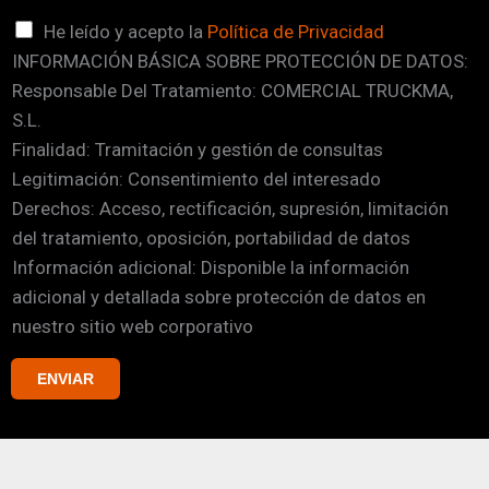
o
C
He leído y acepto la
Política de Privacidad
d
INFORMACIÓN BÁSICA SOBRE PROTECCIÓN DE DATOS:
a
e
Responsable Del Tratamiento: COMERCIAL TRUCKMA,
s
m
S.L.
i
o
Finalidad: Tramitación y gestión de consultas
l
s
Legitimación: Consentimiento del interesado
l
Derechos: Acceso, rectificación, supresión, limitación
a
del tratamiento, oposición, portabilidad de datos
s
Información adicional: Disponible la información
d
adicional y detallada sobre protección de datos en
e
nuestro sitio web corporativo
v
e
ENVIAR
r
i
f
i