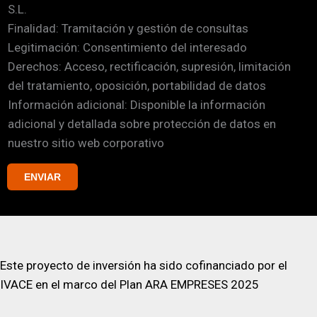
S.L.
i
l
Finalidad: Tramitación y gestión de consultas
l
é
Legitimación: Consentimiento del interesado
l
f
Derechos: Acceso, rectificación, supresión, limitación
a
o
del tratamiento, oposición, portabilidad de datos
s
n
Información adicional: Disponible la información
d
o
adicional y detallada sobre protección de datos en
e
N
nuestro sitio web corporativo
v
o
e
m
ENVIAR
r
b
i
r
f
e
i
c
Este proyecto de inversión ha sido cofinanciado por el
a
IVACE en el marco del Plan ARA EMPRESES 2025
c
i