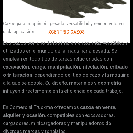
Cazos para maquinaria pesada: versatilidad y rendimiento en
cada aplicación
XCENTRIC CAZOS
Los cazos son uno de los implementos más versátiles y
utilizados en el mundo de la maquinaria pesada. Se
emplean en todo tipo de tareas relacionadas con
excavación, carga, manipulación, nivelación, cribado
, dependiendo del tipo de cazo y la máquina
o trituración
a la que se acople. Su diseño, materiales y geometría
influyen directamente en la eficiencia de cada trabajo.
En Comercial Truckma ofrecemos
cazos en venta,
, compatibles con excavadoras,
alquiler y ocasión
cargadoras, minicargadoras y manipuladores de
diversas marcas y tonelajes.