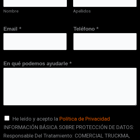
Nombre
Apellidos
*
*
Email
Teléfono
*
En qué podemos ayudarle
d
C
He leído y acepto la
Política de Privacidad
e
INFORMACIÓN BÁSICA SOBRE PROTECCIÓN DE DATOS:
a
T
Responsable Del Tratamiento: COMERCIAL TRUCKMA,
s
e